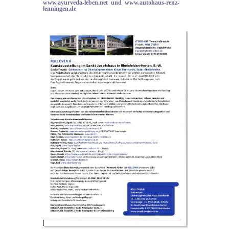
www.ayurveda-leben.net und www.autohaus-renz-
lenningen.de