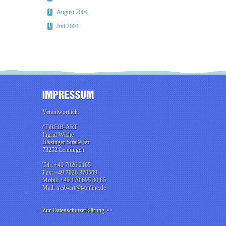
August 2004
Juli 2004
Verantwortlich:
(T)REIB-ART
Ingrid Wiche
Bissinger Straße 56
73252 Lenningen
Tel.: +49 7026 2165
Fax: +49 7026 370569
Mobil: +49 170 695 80 85
Mail: treib-art@t-online.de
Zur Datenschutzerklärung >>