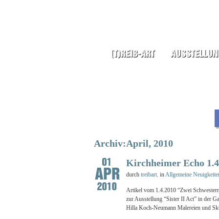
Archiv:April, 2010
Kirchheimer Echo 1.4
durch
treibart
,
in
Allgemeine Neuigkeite
Artikel vom 1.4.2010 “Zwei Schwestern 
zur Ausstellung “Sister II Act” in der 
Hilla Koch-Neumann Malereien und Skulp