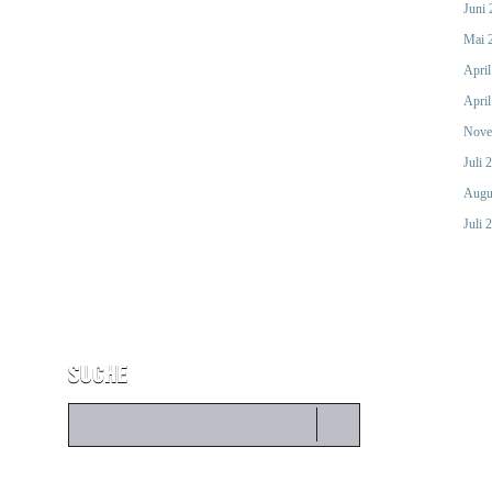
Juni
Mai 
April
April
Nove
Juli 
Augu
Juli 