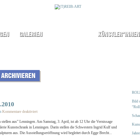
ROLL
Bild 
.2010
“Roll
n
Kommentare deaktiviert
für Kirchheimer Echo 1.4.2010
Schau
stellen aus” Lenningen. Am Samstag, 3. April, ist ab 12 Uhr die Vernissage
Kuns
Galerie Kunstschrank in Lenningen. Darin stellen die Schwestern Ingrid Kulf und
turen aus. Die Ausstellungseröffnung wird begleitet durch Egge Brecht...
Jahr