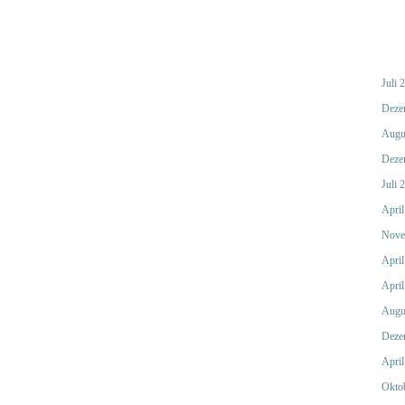
Juli 
Deze
Augu
Deze
Juli 
April
Nove
April
April
Augu
Deze
April
Okto