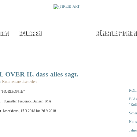
OVER II, dass alles sagt.
n
Kommentare deaktiviert
ROLL
NTE”
Bild 
r Frederick Bunsen, MA
“Roll
shaus, 15.3.2018 bis 26.9.2018
Schau
Kuns
Jahr