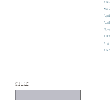
Juni
Mai 
April
April
Nove
Juli 
Augu
Juli 