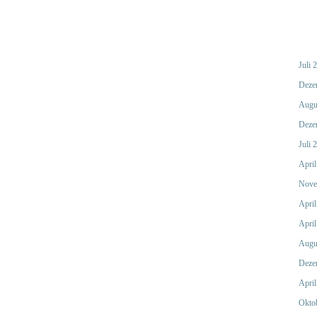
Juli 
Deze
Augu
Deze
Juli 
April
Nove
April
April
Augu
Deze
April
Okto