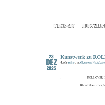
Kunstwerk zu ROLL 
durch
treibart
,
in
Allgemeine Neuigkeite
. “HORIZO
. ROLL OVER II , Künstle
. Rheinfelden-Herten, St. Josef