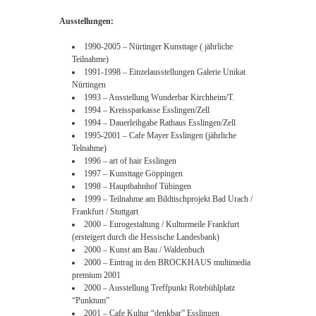
Ausstellungen:
1990-2005 – Nürtinger Kunsttage ( jährliche
Teilnahme)
1991-1998 – Einzelausstellungen Galerie Unikat
Nürtingen
1993 – Ausstellung Wunderbar Kirchheim/T.
1994 – Kreissparkasse Esslingen/Zell
1994 – Dauerleihgabe Rathaus Esslingen/Zell
1995-2001 – Cafe Mayer Esslingen (jährliche
Telnahme)
1996 – art of hair Esslingen
1997 – Kunsttage Göppingen
1998 – Hauptbahnhof Tübingen
1999 – Teilnahme am Bildtischprojekt Bad Urach /
Frankfurt / Stuttgart
2000 – Eurogestaltung / Kulturmeile Frankfurt
(ersteigert durch die Hessische Landesbank)
2000 – Kunst am Bau / Waldenbuch
2000 – Eintrag in den BROCKHAUS multimedia
premium 2001
2000 – Ausstellung Treffpunkt Rotebühlplatz
“Punktum”
2001 – Cafe Kultur “denkbar” Esslingen