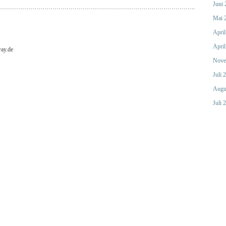
Juni
……………………………………………………………………………………..
Mai 
April
April
ay.de
Nove
Juli 
Augu
Juli 