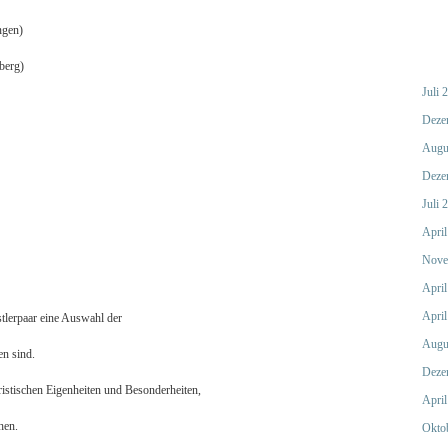
ngen)
berg)
Juli 
Deze
Augu
Deze
Juli 
April
Nove
April
April
stlerpaar eine Auswahl der
Augu
en sind.
Deze
eristischen Eigenheiten und Besonderheiten,
April
hen.
Okto