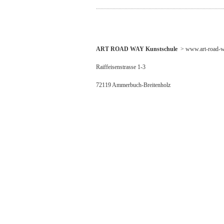
………………………………………………………
ART ROAD WAY Kunstschule
> www.art-road-w
Raiffeisenstrasse 1-3
72119 Ammerbuch-Breitenholz