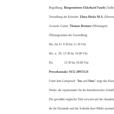
Begrüßung:
Bürgermeister Ekkehard Fauth
(Aidli
Vorstellung der Künstler:
Elena Hocke M.A.
(Herren
Acoustic Guitar:
Thomas Brenner
(Mötzingen)
Öffnungszeiten der Ausstellung:
Mo. bis Fr. 8.30 bis 11.30 Uhr
Mo. u. Di. 13.30 bis 16.00 Uhr
Do. 13.30 bis 18.00 Uhr
Pressekontakt: 0152 28955124
Unter dem Leitspruch: “
Ins
and
Outs
” zeigt das Kün
Werke, die repräsentativ für ihr künstlerrisches Schaff
Der gewählte englische Titel verweist auf die charakt
die die Dynamik und die Ästhetik ihrer Bilder ausmac