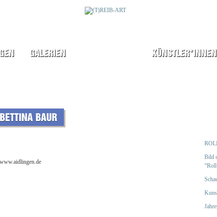
ROLL
Bild 
*www.aidlingen.de
“Roll
Schau
Kuns
Jahr